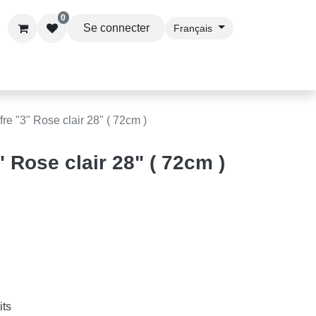
0
Se connecter
Français
s & Accessoires
Articles de Fête
Services Premi
ffre "3" Rose clair 28" ( 72cm )
3" Rose clair 28" ( 72cm
s