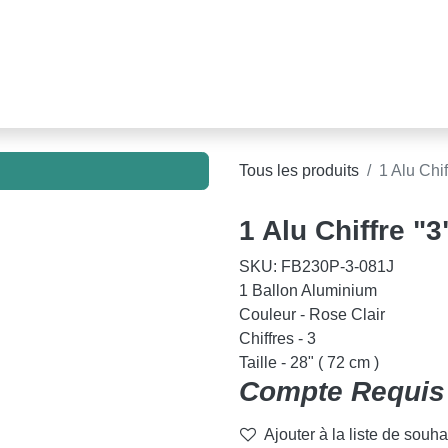
e 2026 !
Ballons
Matériel de Gonflage
Structure
Tous les produits
1 Alu Chi
1 Alu Chiffre "
)
SKU:
FB230P-3-081J
1 Ballon Aluminium
Couleur - Rose Clair
Chiffres - 3
Taille - 28" ( 72 cm )
Compte Requi