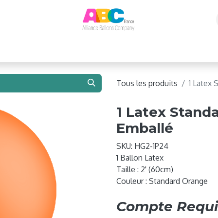
e 2026 !
Ballons
Matériel de Gonflage
Structure
Tous les produits
1 Latex 
1 Latex Stand
Emballé
SKU:
HG2-1P24
1 Ballon Latex
Taille : 2' (60cm)
Couleur : Standard Orange
Compte Requi