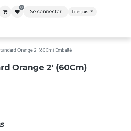
0
Se connecter
Français
s & Accessoires
Articles de Fête
Services Premi
Standard Orange 2' (60Cm) Emballé
ard Orange 2' (60Cm)
s