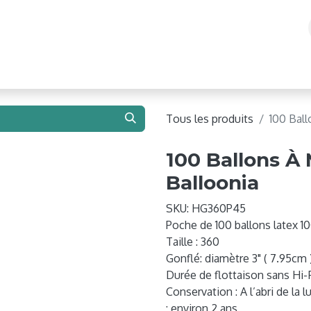
e 2026 !
Ballons
Matériel de Gonflage
Structure
Tous les produits
100 Ball
100 Ballons À
Balloonia
SKU:
HG360P45
Poche de 100 ballons latex 
Taille : 360
Gonflé: diamètre 3" ( 7.95cm 
Durée de flottaison sans Hi-Flo
Conservation : A l’abri de la
: environ 2 ans