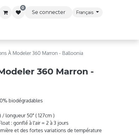
0
Se connecter
Français
s & Accessoires
Articles de Fête
Services Premi
ons À Modeler 360 Marron - Balloonia
 Modeler 360 Marron -
100% biodégradables
) / longueur 50" ( 127cm )
at : gonflé à l'air = 2 à 3 jours
 lumière et des fortes variations de température