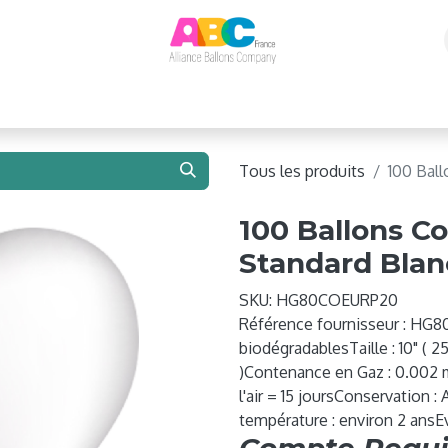
e 2026 !
Ballons
Matériel de Gonflage
Structure
Tous les produits
100 Ball
100 Ballons Co
Standard Blanc
SKU:
HG80COEURP20
Référence fournisseur : HG
biodégradablesTaille : 10" (
)Contenance en Gaz : 0.002 m
l'air = 15 joursConservation : 
température : environ 2 ansEv