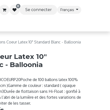
0
Se connecter
Français
s & Accessoires
Articles de Fête
Services Premi
ons Coeur Latex 10" Standard Blanc - Balloonia
eur Latex 10"
 - Balloonia
80COEURP20Poche de 100 ballons latex 100%
 25cm )Gamme de couleur : standard ( opaque
3Durée de flottaison sans Hi-Float : gonflé à
A l’abri de la lumière et des fortes variations de
iter de les tasser.