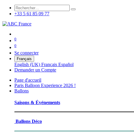
+33 5 61 85 09 77
0
0
Se connecter
Français
English (UK)
Français
Español
Demander un Co
mpte
Page d'accueil
Paris Balloon Experience 2026 !
Ballons
Saisons & Événements
Ballons Déco