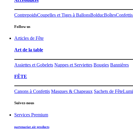
AccessoiRes
Contrepoids
Coupelles et Tiges à Ballons
Bolduc
Boîtes
Confettis
Follow us
Articles de Fête
Art de la table
Assiettes et Gobelets
Nappes et Serviettes
Bougies
Bannières
FÊTE
Canons à Confettis
Masques & Chapeaux
Sachets de Fête
Lumi
Suivez-nous
Services Premium
partenariat air products