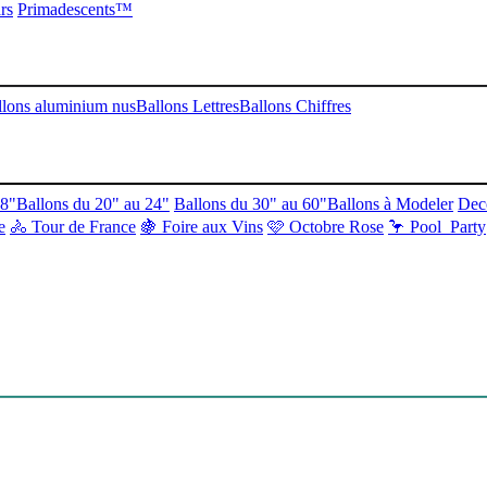
rs
Primadescents™
llons aluminium nus
Ballons Lettres
Ballons Chiffres
18"
Ballons du 20" au 24"
Ballons du 30" au 60"
Ballons à Modeler
Dec
e
🚴 Tour de France
🍇 Foire aux Vins
🩷 Octobre Rose
🦩 Pool Party