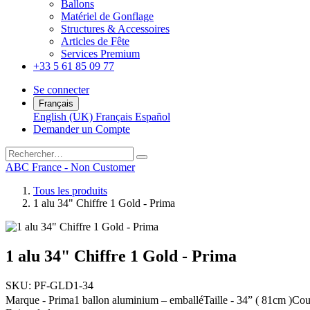
Ballons
Matériel de Gonflage
Structures & Accessoires
Articles de Fête
Services Premium
+33 5 61 85 09 77
Se connecter
Français
English (UK)
Français
Español
Demander un Co
mpte
ABC France - Non Customer
Tous les produits
1 alu 34" Chiffre 1 Gold - Prima
1 alu 34" Chiffre 1 Gold - Prima
SKU:
PF-GLD1-34
Marque - Prima1 ballon aluminium – emballéTaille - 34” ( 81cm )Coule