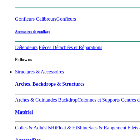
Gonfleurs Calibreurs
Gonfleurs
Accessoires de gonflage
Détendeurs
Pièces Détachées et Réparations
Follow us
Structures & Accessoires
Arches, Backdrops & Structures
Arches & Guirlandes
Backdrop
Colonnes et Supports
Centres d
Matériel
Colles & Adhésifs
HiFloat & HiShine
Sacs & Rangement
Filets