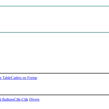
e Table
Cadres en Forme
 à Ballons
Clik-Clik
Divers