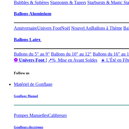
Bubbles & Sphères
Starpoints & Tapers
Starbursts & Magic Sta
Ballons Aluminium
Anniversaire
Univers Foot
Noël
Nouvel An
Ballons à Thème
Ba
Ballons Latex
Ballons du 5" au 9"
Ballons du 10" au 12"
Ballons du 16" au 
⚽
Univers ​Foot !
↗% Mise en Avant Soldes
☀️ L'Été en Fêt
Follow us
Matériel de Gonflage
Gonflage Manuel
Pompes Manuelles
Calibreurs
Gonfleurs électriques