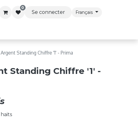
0
Se connecter
Français
s & Accessoires
Articles de Fête
Services Premi
 Argent Standing Chiffre '1' - Prima
t Standing Chiffre '1' -
s
uhaits