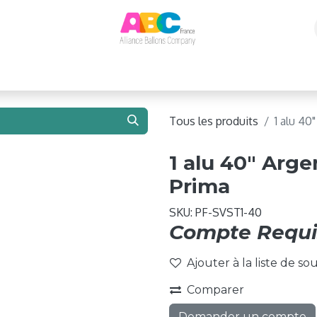
e 2026 !
Ballons
Matériel de Gonflage
Structure
Tous les produits
1 alu 40"
1 alu 40" Argen
Prima
SKU:
PF-SVST1-40
Compte Requi
Ajouter à la liste de so
Comparer
Demander un compte