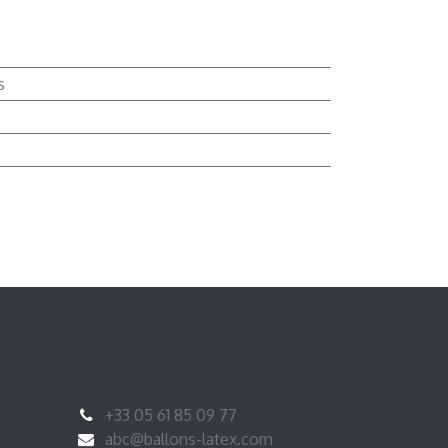
s
+33 05 61 85 09 77
abc@ballons-latex.com