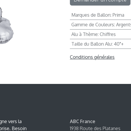
Marques de Ballon
:
Prima
Gamme de Couleurs
:
Argent
Alu à Thème
:
Chiffres
Taille du Ballon Alu
:
40"+
Conditions générales
ne vers la
ABC France
prise. Besoin
1938 Route des Platanes