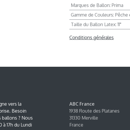
Marques de Ballon
:
Prima
Gamme de Couleurs
:
Pêche e
Taille du Ballon Latex
:
11"
Conditions générales
ne vers la
ABC France
prise. Besoin
1938 Route des Platanes
s ballons ? Nous
31330 Merville
 à 17h du Lundi
France