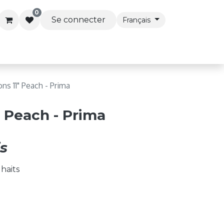
0
Se connecter
Français
s & Accessoires
Articles de Fête
Services Premi
ons 11" Peach - Prima
" Peach - Prima
s
uhaits