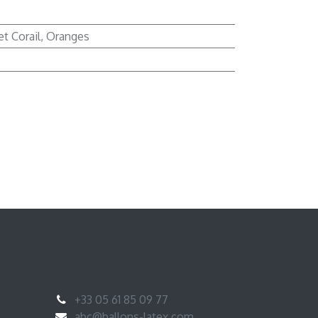
t Corail
,
Oranges
+33 05 61 85 09 77
abc@ballons-latex.com