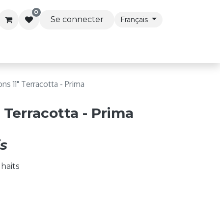
0
Se connecter
Français
s & Accessoires
Articles de Fête
Services Premi
ons 11" Terracotta - Prima
" Terracotta - Prima
s
uhaits