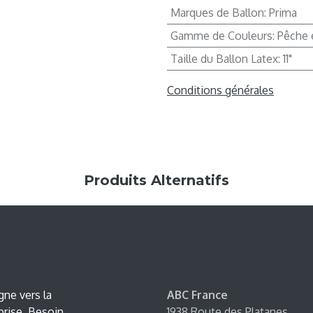
Marques de Ballon
:
Prima
Gamme de Couleurs
:
Pêche e
Taille du Ballon Latex
:
11"
Conditions générales
Produits Alternatifs
ne vers la
ABC France
prise. Besoin
1938 Route des Platanes