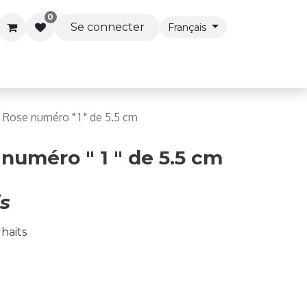
0
Se connecter
Français
s & Accessoires
Articles de Fête
Services Premi
 Rose numéro " 1 " de 5.5 cm
numéro " 1 " de 5.5 cm
s
uhaits