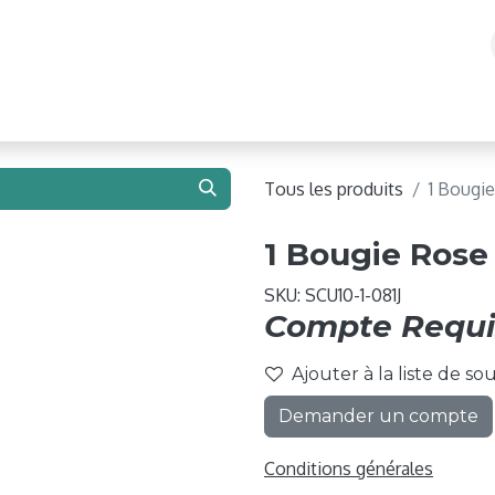
e 2026 !
Ballons
Matériel de Gonflage
Structure
Tous les produits
1 Bougie
1 Bougie Rose 
SKU:
SCU10-1-081J
Compte Requi
Ajouter à la liste de so
Demander un compte
Conditions générales