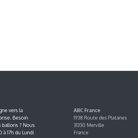
ne vers la
ABC France
prise. Besoin
1938 Route des Platanes
s ballons ? Nous
31330 Merville
 à 17h du Lundi
France